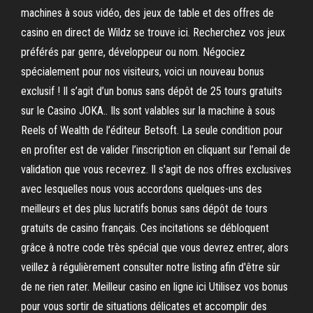
machines à sous vidéo, des jeux de table et des offres de
casino en direct de Wildz se trouve ici. Recherchez vos jeux
préférés par genre, développeur ou nom. Négociez
spécialement pour nos visiteurs, voici un nouveau bonus
exclusif ! Il s’agit d’un bonus sans dépôt de 25 tours gratuits
sur le Casino JOKA.. Ils sont valables sur la machine à sous
Reels of Wealth de l’éditeur Betsoft. La seule condition pour
en profiter est de valider l’inscription en cliquant sur l’email de
validation que vous recevrez. Il s'agit de nos offres exclusives
avec lesquelles nous vous accordons quelques-uns des
meilleurs et des plus lucratifs bonus sans dépôt de tours
gratuits de casino français. Ces incitations se débloquent
grâce à notre code très spécial que vous devrez entrer, alors
veillez à régulièrement consulter notre listing afin d'être sûr
de ne rien rater. Meilleur casino en ligne ici Utilisez vos bonus
pour vous sortir de situations délicates et accomplir des