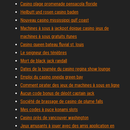
Casino plage promenade pensacola floride
Heilbutt und rosen casino baden
Nouveau casino mississippi gulf coast
Machines à sous à jackpot épique casino jeux de
machines à sous gratuits itunes
Casino queen bateau fluvial st. louis
Le seigneur des ténèbres
Mort de black jack randall
Dates de la tournée du casino regina show lounge
Emploi du casino oneida green bay
Comment pirater des jeux de machines à sous en ligne
Aucun code bonus de dépôt captain jack
Société de brassage de casino de plume falls
Mes codes à puce konami slots
Casino près de vancouver washington
Jeux amusants à jouer avec des amis application en