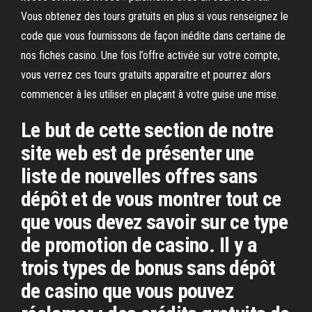
Vous obtenez des tours gratuits en plus si vous renseignez le
code que vous fournissons de façon inédite dans certaine de
nos fiches casino. Une fois l’offre activée sur votre compte,
vous verrez ces tours gratuits apparaitre et pourrez alors
commencer à les utiliser en plaçant à votre guise une mise.
Le but de cette section de notre
site web est de présenter une
liste de nouvelles offres sans
dépôt et de vous montrer tout ce
que vous devez savoir sur ce type
de promotion de casino. Il y a
trois types de bonus sans dépôt
de casino que vous pouvez