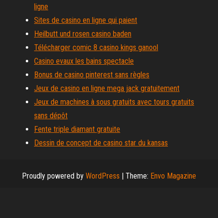
ligne
Sites de casino en ligne qui paient
Heilbutt und rosen casino baden
Télécharger comic 8 casino kings ganool
Casino evaux les bains spectacle
Bonus de casino pinterest sans règles
Jeux de casino en ligne mega jack gratuitement
Jeux de machines à sous gratuits avec tours gratuits
sans dépôt
Fente triple diamant gratuite
Dessin de concept de casino star du kansas
Proudly powered by
WordPress
|
Theme:
Envo Magazine