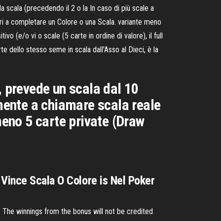
la scala (precedendo il 2 o la In caso di più scale a
ori a completare un Colore o una Scala. variante meno
o (e/o vi o scale (5 carte in ordine di valore), il full
rte dello stesso seme in scala dall'Asso al Dieci, è la
e, prevede un scala dal 10
amente a chiamare scala reale
meno 5 carte private (Draw
 Vince Scala O Colore is Nel Poker
. The winnings from the bonus will not be credited