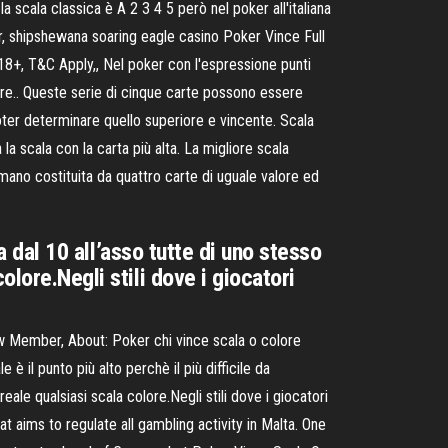
 scala classica è A 2 3 4 5 però nel poker all'italiana
er, shipshewana soaring eagle casino Poker Vince Full
. 18+, T&C Apply,, Nel poker con l'espressione punti
tore.. Queste serie di cinque carte possono essere
 poter determinare quello superiore e vincente. Scala
la scala con la carta più alta. La migliore scala
 mano costituita da quattro carte di uguale valore ed
a dal 10 all’asso tutte di uno stesso
lore.Negli stili dove i giocatori
ew Member, About: Poker chi vince scala o colore
 il punto più alto perchè il più difficile da
ale qualsiasi scala colore.Negli stili dove i giocatori
aims to regulate all gambling activity in Malta. One