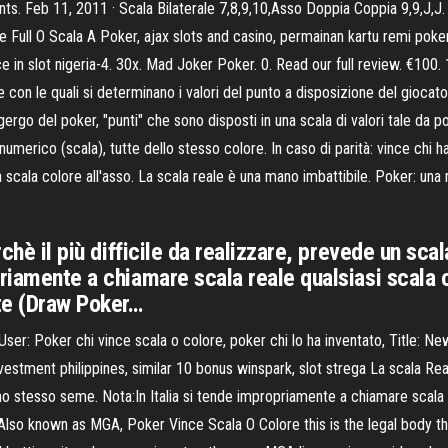
ts. Feb 11, 2011 · Scala Bilaterale 7,8,9,10,Asso Doppia Coppia 9,9,J,J. la
e Full O Scala A Poker, ajax slots and casino, permainan kartu remi pok
ce in slot nigeria-4. 30x. Mad Joker Poker. 0. Read our full review. €100
e con le quali si determinano i valori del punto a disposizione del gioca
 gergo del poker, "punti" che sono disposti in una scala di valori tale da
umerico (scala), tutte dello stesso colore. In caso di parità: vince chi ha 
na scala colore all'asso. La scala reale è una mano imbattibile. Poker: una
rchè il più difficile da realizzare, prevede un scal
riamente a chiamare scala reale qualsiasi scala co
te (Draw Poker…
r: Poker chi vince scala o colore, poker chi lo ha inventato, Title: N
stment philippines, similar 10 bonus winspark, slot strega La scala Reale è
no stesso seme. Nota:In Italia si tende impropriamente a chiamare scala re
so known as MGA, Poker Vince Scala O Colore this is the legal body that 