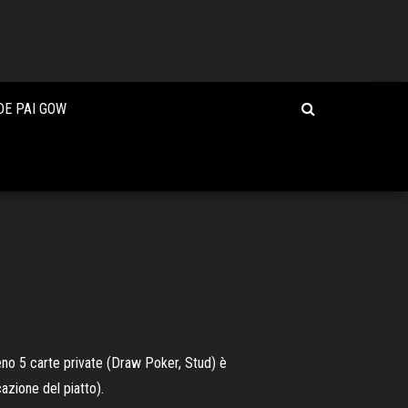
DE PAI GOW
meno 5 carte private (Draw Poker, Stud) è
cazione del piatto).