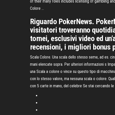
of their many roles includes licensing of gambling a
Colore …
Riguardo PokerNews. PokerNew
visitatori troveranno quotidia
tornei, esclusivi video ed u
recensioni, i migliori bonus 
Scala Colore. Una scala dello stesso seme, ad es. cinq
mani elencate sopra. Per ulteriori informazioni s Impar
una Scala a colore o vince su questo tipo di macchina
con lo stesso valore, ma nessuna scala o colore. Quals
con 5 carte in mano, del celebre Se stai cercando le 