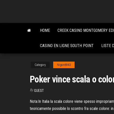
Skip
to
the
content
HOME
CREEK CASINO MONTGOMERY EDD
CASINO EN LIGNE SOUTH POINT
LISTE 
Category
Nigon6943
Poker vince scala o colo
By
GUEST
Nota:In Italia la scala colore viene spesso impropria
teoricamente possibile lo scontro fra scale colore: in 